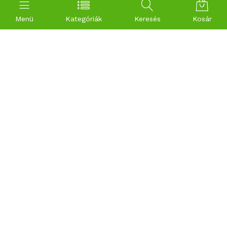
Menü
Kategóriák
Keresés
Kosár
Kapcsolat
Hasznos linkek
HÍvj minket
Álatlános szerződési feltételek
+36 70 943 0037
Fizetési információk
Szállítási információk
4400 Nyíregyháza Nyíregyházi
Adatkezelési tájékoztató
út 16.
info@klorofill.hu
Impresszum
Gyakori kérdések
Fiókom
Cégünkről
Blog
Bemutatkozás
Kosár
Kapcsolat