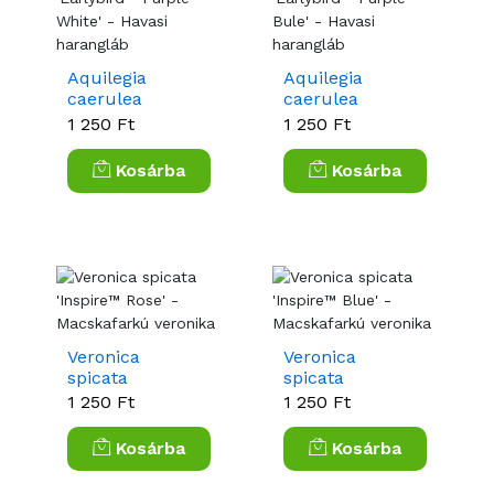
Aquilegia
Aquilegia
caerulea
caerulea
'Earlybird™
'Earlybird™
1 250 Ft
1 250 Ft
Purple White' -
Purple Bule' -
Havasi
Havasi
Kosárba
Kosárba
harangláb
harangláb
Veronica
Veronica
spicata
spicata
'Inspire™ Rose'
'Inspire™ Blue'
1 250 Ft
1 250 Ft
- Macskafarkú
- Macskafarkú
veronika
veronika
Kosárba
Kosárba