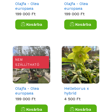
Olajfa - Olea
Olajfa - Olea
europaea
europaea
Bonsai
Bonsai
199 000 Ft
199 000 Ft
Kosárba
Kosárba
NEM
SZÁLLÍTHATÓ
Olajfa - Olea
Helleborus x
europaea
hybrid
Bonsai
‘Quintessa
199 000 Ft
4 500 Ft
Lemon’ -
Hunyor
Kosárba
Kosárba