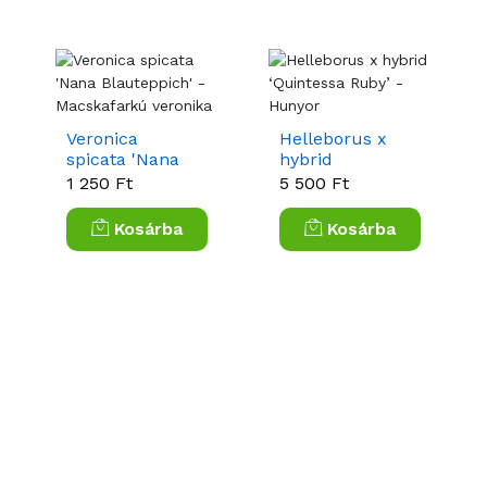
Veronica
Helleborus x
spicata 'Nana
hybrid
Blauteppich' -
‘Quintessa
1 250 Ft
5 500 Ft
Macskafarkú
Ruby’ - Hunyor
veronika
Kosárba
Kosárba