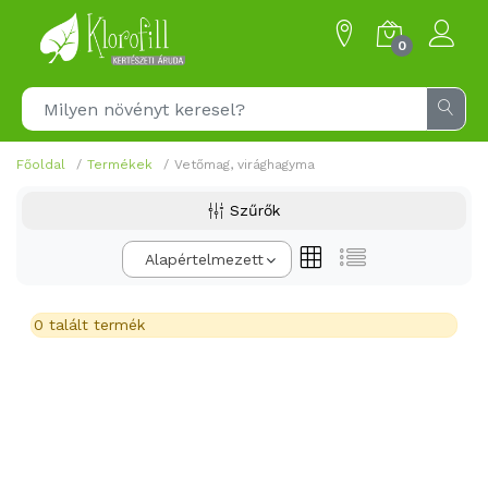
0
Főoldal
Termékek
Vetőmag, virághagyma
Szűrők
Alapértelmezett
0 talált termék