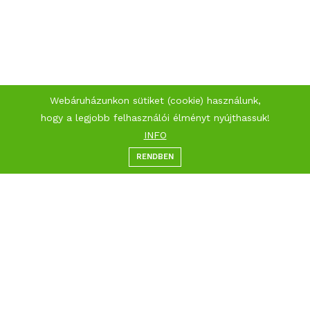
Webáruházunkon sütiket (cookie) használunk,
hogy a legjobb felhasználói élményt nyújthassuk!
INFO
RENDBEN
Menü
Kategóriák
Keresés
Kosár
Kapcsolat
Hasznos linkek