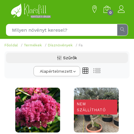
0
Főoldal
Termékek
Dísznövények
Fa
Szűrők
Alapértelmezett
NEM
SZÁLLÍTHATÓ