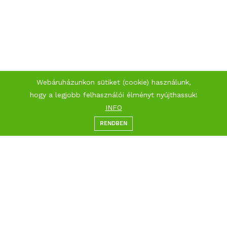
Webáruházunkon sütiket (cookie) használunk,
Kapcsolat
Hasznos linkek
hogy a legjobb felhasználói élményt nyújthassuk!
INFO
HÍvj minket
Álatlános szerződési feltételek
RENDBEN
Menü
Kategóriák
Keresés
Kosár
+36 70 943 0037
Fizetési információk
Szállítási információk
4400 Nyíregyháza Nyíregyházi
Adatkezelési tájékoztató
út 16.
info@klorofill.hu
Impresszum
Gyakori kérdések