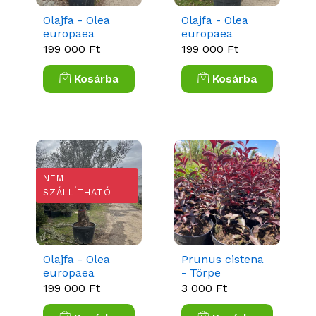
Olajfa - Olea
Olajfa - Olea
europaea
europaea
Bonsai
Bonsai
199 000 Ft
199 000 Ft
Kosárba
Kosárba
NEM
SZÁLLÍTHATÓ
Olajfa - Olea
Prunus cistena
europaea
- Törpe
Bonsai
vérszilva
199 000 Ft
3 000 Ft