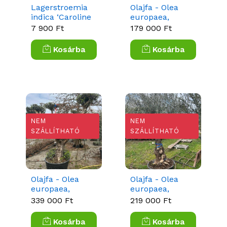
Lagerstroemia
Olajfa - Olea
indica ‘Caroline
europaea,
Beauty' - Kínai
bonsai, pom-
7 900 Ft
179 000 Ft
selyemmirtusz
pom formára
nyírt olajfa
Kosárba
Kosárba
NEM
NEM
SZÁLLÍTHATÓ
SZÁLLÍTHATÓ
Olajfa - Olea
Olajfa - Olea
europaea,
europaea,
bonsai, pom-
törzses
339 000 Ft
219 000 Ft
pom formára
nyírt
Kosárba
Kosárba