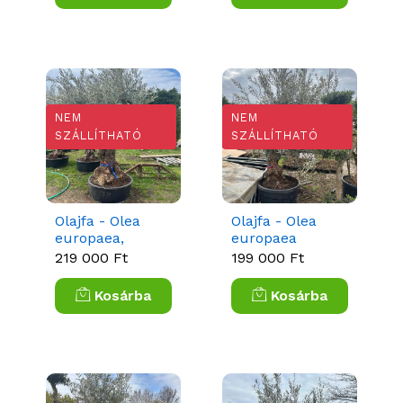
NEM
NEM
SZÁLLÍTHATÓ
SZÁLLÍTHATÓ
Olajfa - Olea
Olajfa - Olea
europaea,
europaea
törzses
Bonsai
219 000 Ft
199 000 Ft
Kosárba
Kosárba