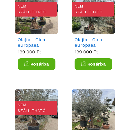
NEM
NEM
SZÁLLÍTHATÓ
SZÁLLÍTHATÓ
Olajfa - Olea
Olajfa - Olea
europaea
europaea
Bonsai
Bonsai
199 000 Ft
199 000 Ft
Kosárba
Kosárba
NEM
SZÁLLÍTHATÓ