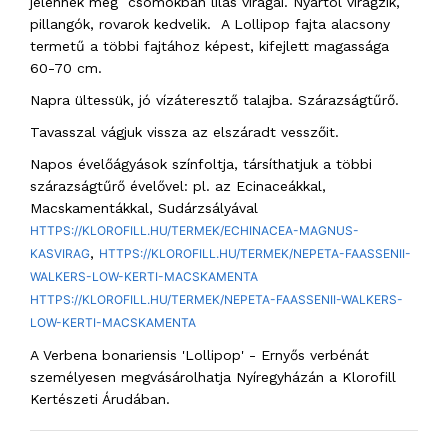
jelennek meg csomókban lilás virágai. Nyártól virágzik,
pillangók, rovarok kedvelik. A Lollipop fajta alacsony
termetű a többi fajtához képest, kifejlett magassága
60-70 cm.
Napra ültessük, jó vízáteresztő talajba. Szárazságtűrő.
Tavasszal vágjuk vissza az elszáradt vesszőit.
Napos évelőágyások színfoltja, társíthatjuk a többi
szárazságtűrő évelővel: pl. az Ecinaceákkal,
Macskamentákkal, Sudárzsályával
HTTPS://KLOROFILL.HU/TERMEK/ECHINACEA-MAGNUS-
,
KASVIRAG
HTTPS://KLOROFILL.HU/TERMEK/NEPETA-FAASSENII-
WALKERS-LOW-KERTI-MACSKAMENTA
HTTPS://KLOROFILL.HU/TERMEK/NEPETA-FAASSENII-WALKERS-
LOW-KERTI-MACSKAMENTA
A Verbena bonariensis 'Lollipop' - Ernyős verbénát
személyesen megvásárolhatja Nyíregyházán a Klorofill
Kertészeti Árudában.