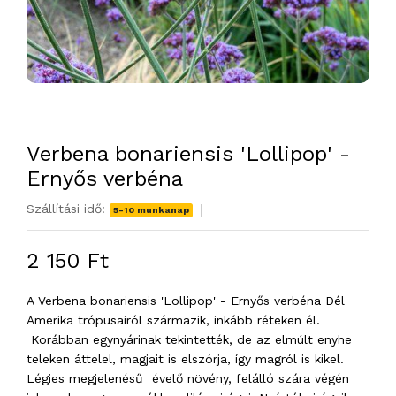
Verbena bonariensis 'Lollipop' -
Ernyős verbéna
Szállítási idő:
5-10 munkanap
2 150 Ft
A Verbena bonariensis 'Lollipop' - Ernyős verbéna Dél
Amerika trópusairól származik, inkább réteken él.
Korábban egynyárinak tekintették, de az elmúlt enyhe
teleken áttelel, magjait is elszórja, így magról is kikel.
Légies megjelenésű évelő növény, felálló szára végén