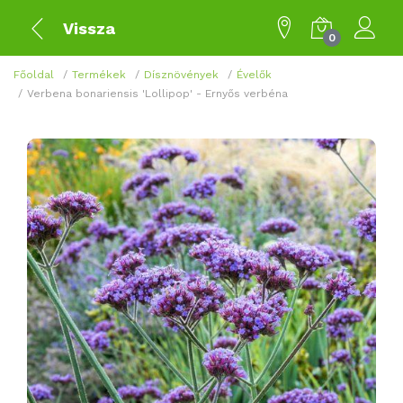
Vissza
0
Főoldal
Termékek
Dísznövények
Évelők
Verbena bonariensis 'Lollipop' - Ernyős verbéna