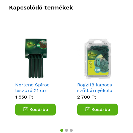
Kapcsolódó termékek
Nortene Spiroc
Rögzítő kapocs
leszúró 21 cm
szőtt árnyékoló
hosszú
hálóhoz Fixatex
1 550 Ft
2 700 Ft
(Nortene)
Kosárba
Kosárba