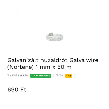
Galvanizált huzaldrót Galva wire
(Nortene) 1 mm x 50 m
Szállítási idő:
Súly:
1-3 munkanap
1kg
690 Ft
--