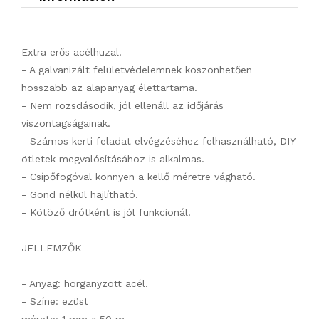
Extra erős acélhuzal.
- A galvanizált felületvédelemnek köszönhetően
hosszabb az alapanyag élettartama.
- Nem rozsdásodik, jól ellenáll az időjárás
viszontagságainak.
- Számos kerti feladat elvégzéséhez felhasználható, DIY
ötletek megvalósításához is alkalmas.
- Csípőfogóval könnyen a kellő méretre vágható.
- Gond nélkül hajlítható.
- Kötöző drótként is jól funkcionál.
JELLEMZŐK
- Anyag: horganyzott acél.
- Színe: ezüst