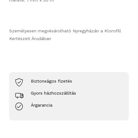
mérete: 1 mm x 50 m
Személyesen megvésárolható Nyregyházán a Klorofill
Kertészeti Árudában
Biztonságos fizetés
Gyors házhozszállítás
Árgarancia