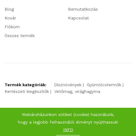
Blog
Bemutatkozás
Kosár
Kapcsolat
Fiókom
Összes termék
Termék kategóriák:
Dísznövények
Gyümölcstermők
Kertészeti kiegészítők
Vetőmag, virághagyma
Webáruházunkon sütiket (cookie) használunk,
hogy a legjobb felhasználói élményt nyújthassuk!
INFO
2025 © Klorofill Kertészeti Áruda. Minden jog fenntartva.